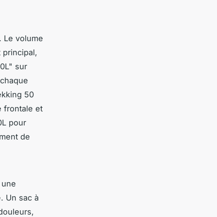
s. Le volume
principal,
0L" sur
, chaque
rekking 50
 frontale et
0L pour
ement de
à une
e. Un sac à
douleurs,