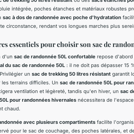
c de trekking 50 litres résistant
ou des
sacs étanches pou
luie intégrée, poches étanches et matériaux robustes pr
n
sac à dos de randonnée avec poche d'hydratation
facil
ute circonstance, rendant vos longues marches plus serei
res essentiels pour choisir son sac de rand
n d'un
sac de randonnée 50L confortable
repose d'abord 
al du sac de randonnée 50L
: il ne doit pas dépasser 15 
Privilégier un
sac de trekking 50 litres résistant
garantit l
 les terrains difficiles. Un
sac de randonnée 50L pour ra
igera ventilation et légèreté, tandis qu'en hiver, un
sac d
50L pour randonnées hivernales
nécessitera de l'espace
nt chaud.
randonnée avec plusieurs compartiments
facilite l'organi
rvé pour le sac de couchage, des poches latérales, et 