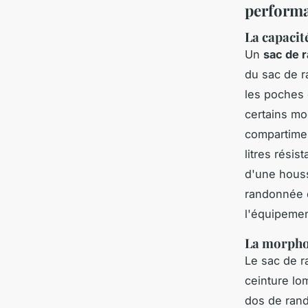
perform
La capacit
Un
sac de 
du sac de r
les poches 
certains mo
compartiment
litres résis
d'une houss
randonnée 
l'équipemen
La morphol
Le sac de r
ceinture lo
dos de rand