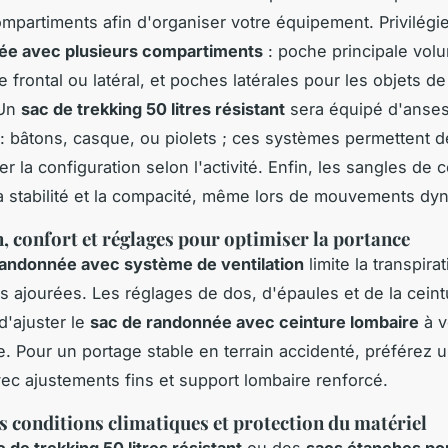
ompartiments afin d'organiser votre équipement. Privilég
ée avec plusieurs compartiments
: poche principale vol
 frontal ou latéral, et poches latérales pour les objets d
 Un
sac de trekking 50 litres résistant
sera équipé d'anses
 : bâtons, casque, ou piolets ; ces systèmes permettent d
er la configuration selon l'activité. Enfin, les sangles de
la stabilité et la compacité, même lors de mouvements dy
n, confort et réglages pour optimiser la portance
randonnée avec système de ventilation
limite la transpira
s ajourées. Les réglages de dos, d'épaules et de la ceint
d'ajuster le
sac de randonnée avec ceinture lombaire
à v
. Pour un portage stable en terrain accidenté, préférez 
vec ajustements fins et support lombaire renforcé.
s conditions climatiques et protection du matériel