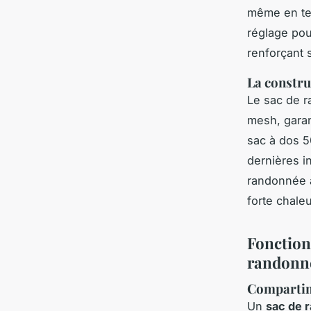
même en ter
réglage pou
renforçant s
La constru
Le sac de r
mesh, garan
sac à dos 5
dernières i
randonnée a
forte chaleu
Fonction
randonn
Compartime
Un
sac de 