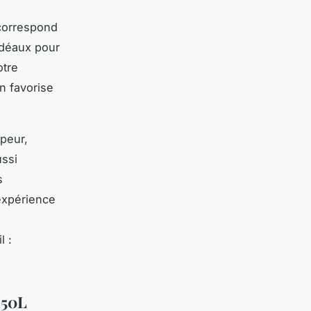
i correspond
 idéaux pour
otre
n favorise
peur,
ussi
s
expérience
s
l :
 50L