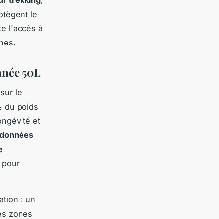
r trekking
,
otègent le
ite l'accès à
nes.
onnée 50L
sur le
% du poids
ongévité et
ndonnées
e
 pour
sation : un
des zones