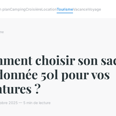
n plan
Camping
Croisière
Location
Tourisme
Vacance
Voyage
sme
ment choisir son sa
donnée 50l pour vos
tures ?
obre 2025 — 5 min de lecture