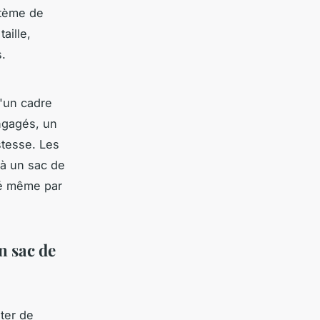
stème de
aille,
s.
'un cadre
engagés, un
stesse. Les
à un sac de
té même par
n sac de
ter de