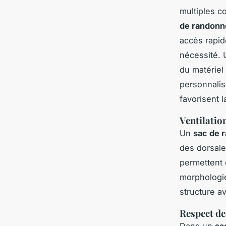
multiples c
de randonn
accès rapide
nécessité.
du matériel
personnalis
favorisent 
Ventilatio
Un
sac de 
des dorsale
permettent 
morphologie
structure a
Respect de