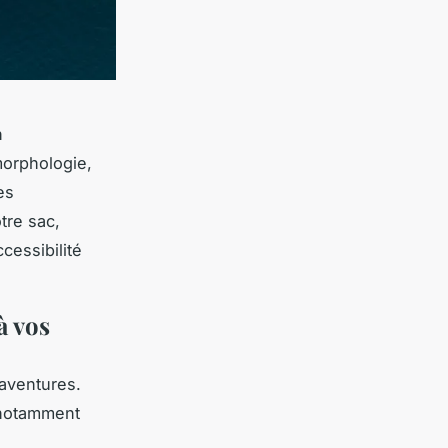
n
morphologie,
es
tre sac,
ccessibilité
à vos
aventures.
 notamment