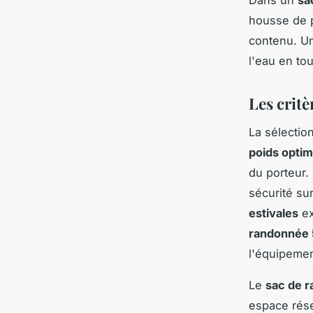
Dans un
sa
housse de p
contenu. U
l'eau en to
Les critè
La sélectio
poids optim
du porteur. 
sécurité sur
estivales
ex
randonnée 
l'équipeme
Le
sac de 
espace rése