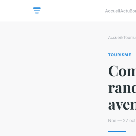
Accueil
Actu
Bo
Accueil
›
Touri
TOURISME
Com
ran
aven
Noé — 27 oct