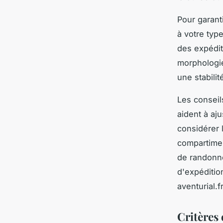
Pour garanti
à votre type
des expédit
morphologie
une stabilit
Les consei
aident à aju
considérer l
compartimen
de randonné
d'expéditio
aventurial.fr
Critères