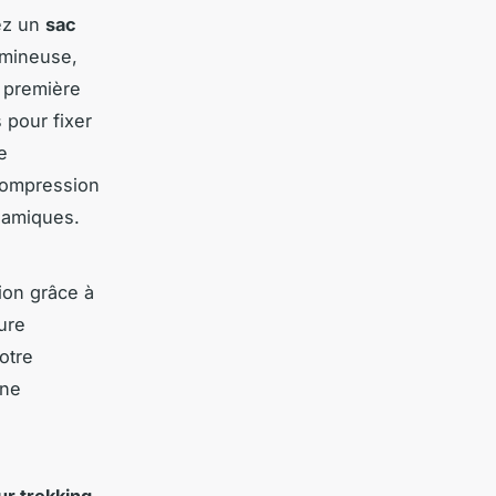
iez un
sac
umineuse,
e première
 pour fixer
e
 compression
namiques.
tion grâce à
ure
otre
une