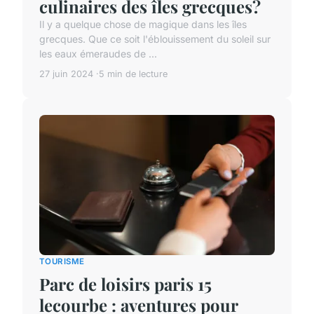
culinaires des îles grecques?
Il y a quelque chose de magique dans les îles
grecques. Que ce soit l'éblouissement du soleil sur
les eaux émeraudes de ...
27 juin 2024
5 min de lecture
TOURISME
Parc de loisirs paris 15
lecourbe : aventures pour