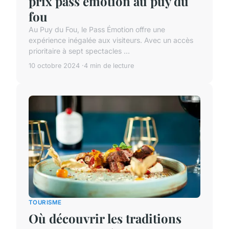
prix pass emotion au puy du
fou
Au Puy du Fou, le Pass Émotion offre une
expérience inégalée aux visiteurs. Avec un accès
prioritaire à sept spectacles ...
10 octobre 2024
4 min de lecture
TOURISME
Où découvrir les traditions