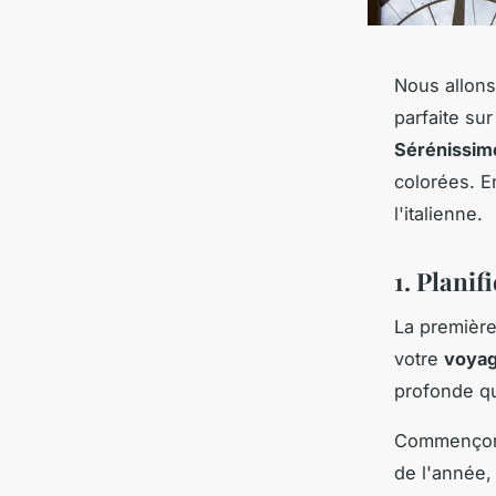
Nous allons
parfaite sur
Sérénissim
colorées. E
l'italienne.
1. Planif
La première
votre
voya
profonde q
Commençons 
de l'année,