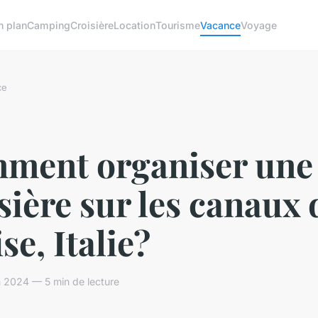
n plan
Camping
Croisière
Location
Tourisme
Vacance
Voyage
ce
ment organiser une
sière sur les canaux 
se, Italie?
 2024 — 5 min de lecture