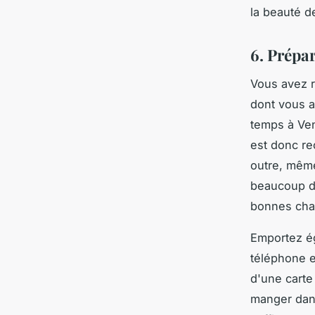
la beauté d
6. Prépa
Vous avez r
dont vous a
temps à Ven
est donc r
outre, même
beaucoup d
bonnes cha
Emportez é
téléphone 
d'une carte
manger dan