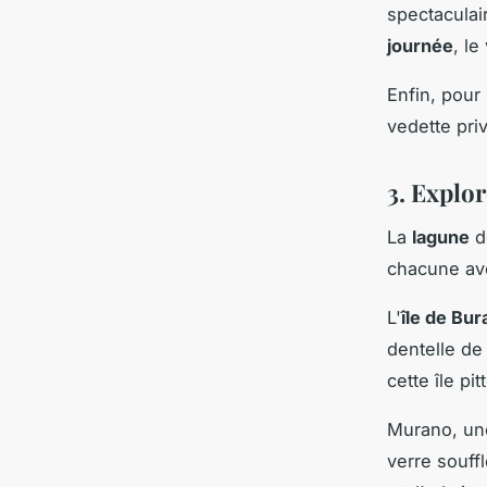
spectaculai
journée
, le
Enfin, pour
vedette pri
3. Explor
La
lagune
de
chacune ave
L'
île de Bu
dentelle de
cette île pi
Murano, une
verre souff