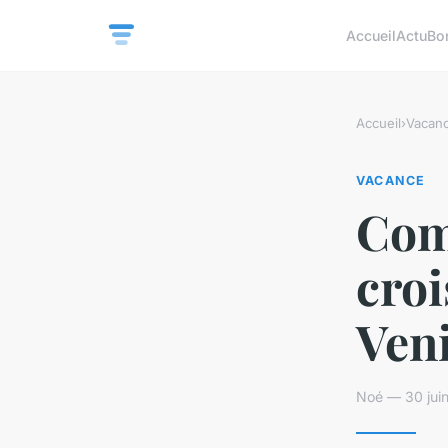
Accueil
Actu
Bo
Accueil
›
Vacan
VACANCE
Com
croi
Veni
Noé — 30 juin