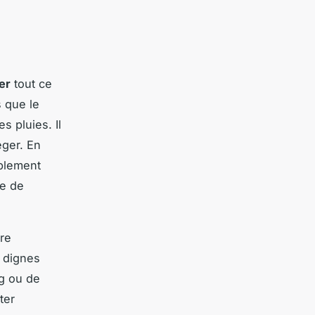
er
tout ce
 que le
 pluies. Il
ger. En
ablement
re de
re
 dignes
g ou de
ter