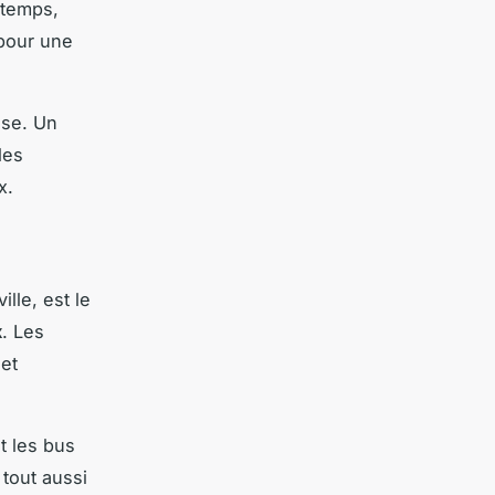
ntemps,
 pour une
ise. Un
les
x.
lle, est le
x
. Les
 et
t les bus
tout aussi