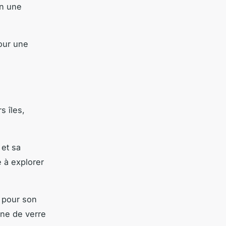
en une
our une
s îles,
 et sa
 à explorer
r pour son
ine de verre