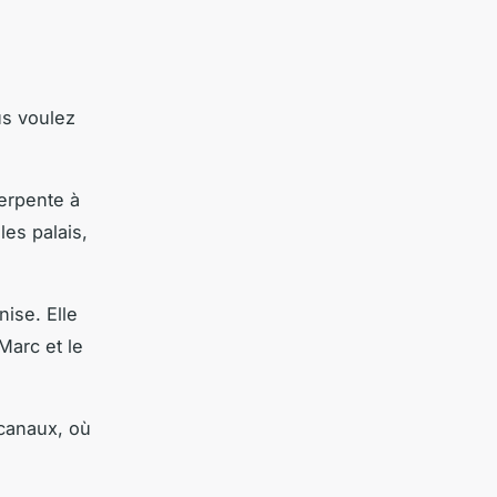
us voulez
erpente à
les palais,
nise. Elle
Marc et le
 canaux, où