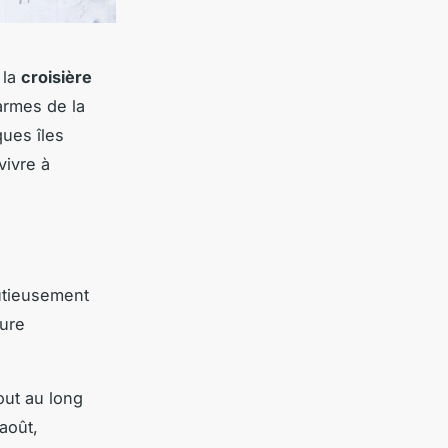
 la
croisière
armes de la
ques îles
vivre à
nutieusement
ture
out au long
août,