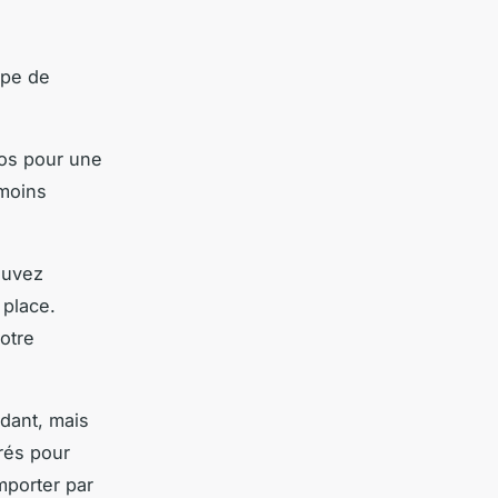
ype de
os pour une
 moins
ouvez
 place.
votre
idant, mais
rés pour
mporter par